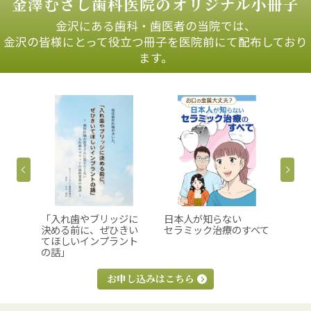
金澤むさし歯科医院のオリジナル小冊子
金沢にある歯科・歯医者の当院では、
金沢の皆様にとって役立つ冊子を医院前にて配布しており
ます。
「入れ歯やブリッジに
日本人が知らない
まん
本
決める前に、ぜひきい
セラミック治療のすべて
うる
てほしいインプラント
の話」
お申し込みはこちら